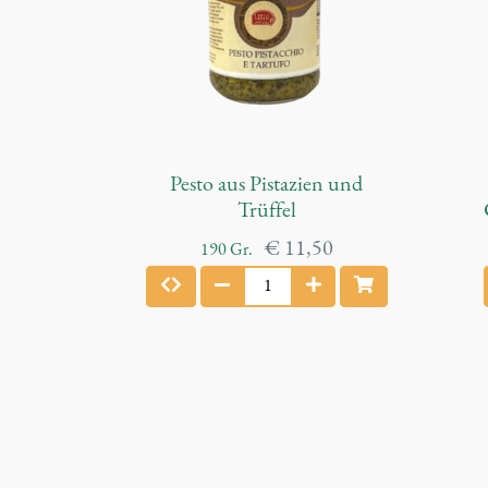
Pesto aus Pistazien und
Trüffel
€
11,50
190
Gr.
P
e
r
s
t
s
o
a
u
s
P
r