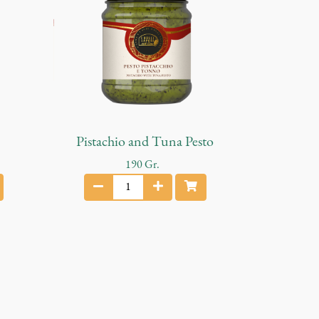
Pistachio and Tuna Pesto
190
Gr.
P
i
s
t
a
c
h
i
o