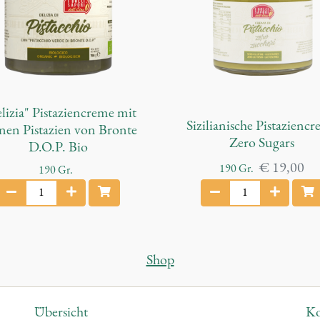
e
e
e
s
n
M
O
e
n
g
lizia" Pistaziencreme mit
v
e
Sizilianische Pistazienc
nen Pistazien von Bronte
e
Zero Sugars
D.O.P. Bio
€
19,00
190
Gr.
M
190
Gr.
S
e
D
i
n
e
z
g
i
e
l
Shop
z
i
a
a
n
Übersicht
Ko