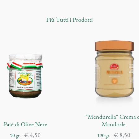
Più
Tutti i Prodotti
"Mendurella" Crema 
Paté di Olive Nere
Mandorle
€
4,50
€
8,50
90
gr.
190
gr.