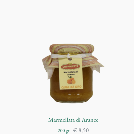
Marmellata di Arance
€
8,50
200
gr.