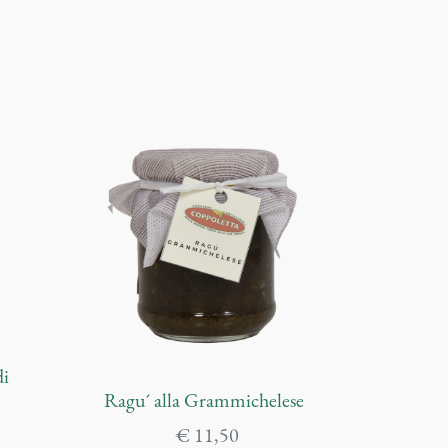
di
Ragu´ alla Grammichelese
€
11,50